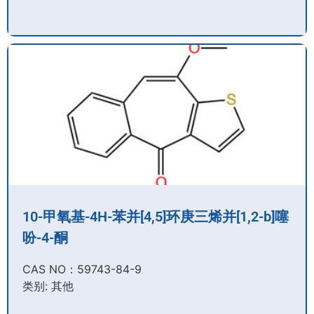
10-甲氧基-4H-苯并[4,5]环庚三烯并[1,2-b]噻
吩-4-酮
CAS NO：59743-84-9​
类别: 其他