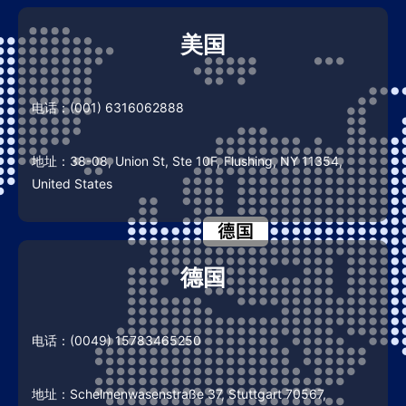
美国
电话：(001) 6316062888
地址：38-08, Union St, Ste 10F, Flushing, NY 11354,
United States
德国
电话：(0049) 15783465250
地址：Schelmenwasenstraße 37, Stuttgart 70567,