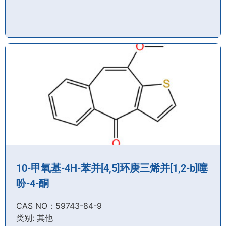
10-甲氧基-4H-苯并[4,5]环庚三烯并[1,2-b]噻
吩-4-酮
CAS NO：59743-84-9​
类别: 其他