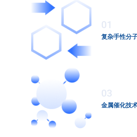
01
复杂手性分
03
金属催化技