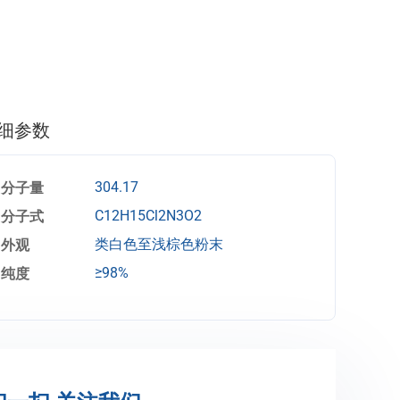
细参数
分子量
304.17
分子式
C12H15Cl2N3O2
外观
类白色至浅棕色粉末
纯度
≥98%