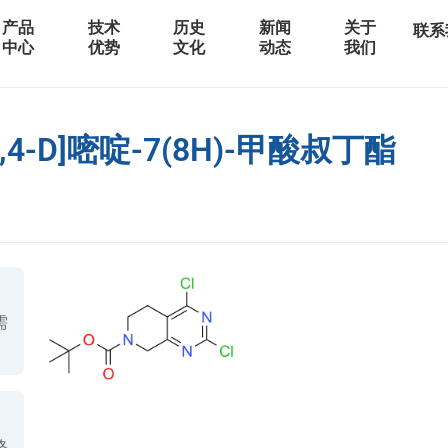
产品
技术
历史
新闻
关于
联系
中心
优势
文化
动态
我们
,4-D]嘧啶-7(8H)-甲酸叔丁酯
需
格