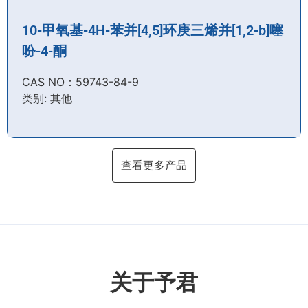
10-甲氧基-4H-苯并[4,5]环庚三烯并[1,2-b]噻
吩-4-酮
CAS NO：59743-84-9​
类别: 其他
查看更多产品
关于予君