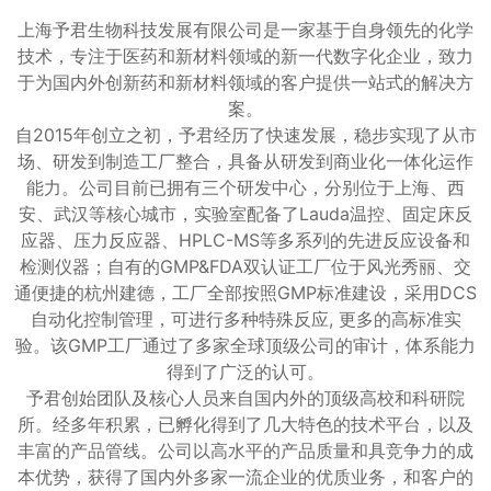
上海予君生物科技发展有限公司是一家基于自身领先的化学
技术，专注于医药和新材料领域的新一代数字化企业，致力
于为国内外创新药和新材料领域的客户提供一站式的解决方
案。
自2015年创立之初，予君经历了快速发展，稳步实现了从市
场、研发到制造工厂整合，具备从研发到商业化一体化运作
能力。公司目前已拥有三个研发中心，分别位于上海、西
安、武汉等核心城市，实验室配备了Lauda温控、固定床反
应器、压力反应器、HPLC-MS等多系列的先进反应设备和
检测仪器；自有的GMP&FDA双认证工厂位于风光秀丽、交
通便捷的杭州建德，工厂全部按照GMP标准建设，采用DCS
自动化控制管理，可进行多种特殊反应, 更多的高标准实
验。该GMP工厂通过了多家全球顶级公司的审计，体系能力
得到了广泛的认可。
予君创始团队及核心人员来自国内外的顶级高校和科研院
所。经多年积累，已孵化得到了几大特色的技术平台，以及
丰富的产品管线。公司以高水平的产品质量和具竞争力的成
本优势，获得了国内外多家一流企业的优质业务，和客户的