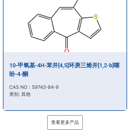
10-甲氧基-4H-苯并[4,5]环庚三烯并[1,2-b]噻
吩-4-酮
CAS NO：59743-84-9​
类别: 其他
查看更多产品