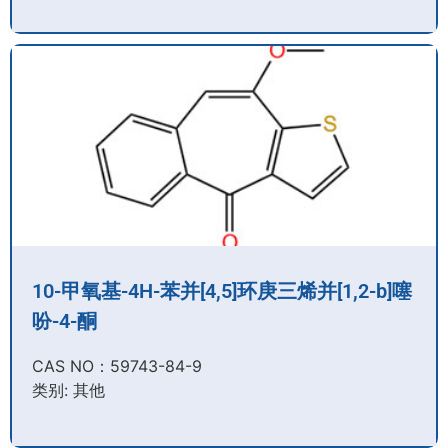
10-甲氧基-4H-苯并[4,5]环庚三烯并[1,2-b]噻
吩-4-酮
CAS NO：59743-84-9​
类别: 其他