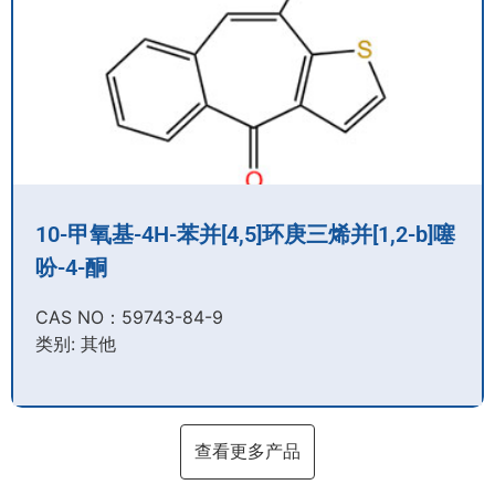
10-甲氧基-4H-苯并[4,5]环庚三烯并[1,2-b]噻
吩-4-酮
CAS NO：59743-84-9​
类别: 其他
查看更多产品