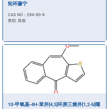
轮环藤宁
CAS NO：294-90-6​
类别: 其他
10-甲氧基-4H-苯并[4,5]环庚三烯并[1,2-b]噻