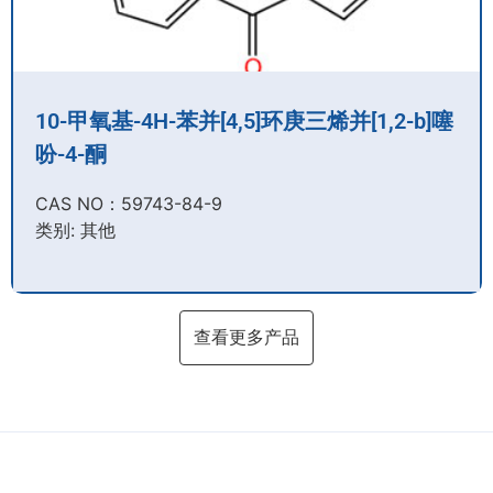
10-甲氧基-4H-苯并[4,5]环庚三烯并[1,2-b]噻
吩-4-酮
CAS NO：59743-84-9​
类别: 其他
查看更多产品