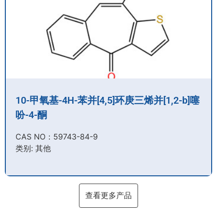
10-甲氧基-4H-苯并[4,5]环庚三烯并[1,2-b]噻
吩-4-酮
CAS NO：59743-84-9​
类别: 其他
查看更多产品