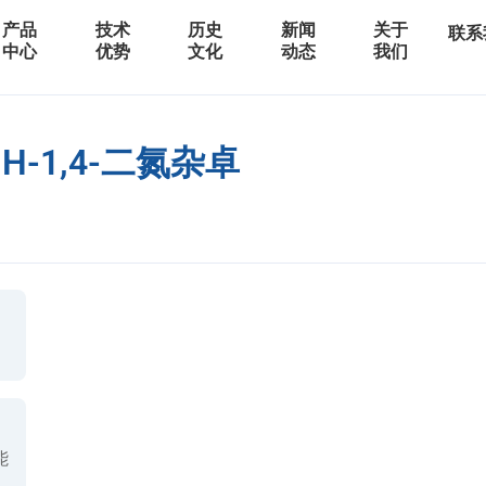
产品
技术
历史
新闻
关于
联系
中心
优势
文化
动态
我们
1H-1,4-二氮杂卓
能