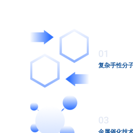
01
复杂手性分
03
金属催化技