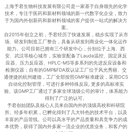
上海予君生物科技发展有限公司是一家基于自身领先的化学
技术，专注于医药和新材料领域的新一代数字化企业，致力
于为国内外创新药和新材料领域的客户提供一站式的解决方
案。
自2015年创立之初，予君经历了快速发展，稳步实现了从市
场、研发到制造工厂整合，具备从研发到商业化一体化运作
能力。公司目前已拥有三个研发中心，分别位于上海、西
安、武汉等核心城市，实验室配备了Lauda温控、固定床反
应器、压力反应器、HPLC-MS等多系列的先进反应设备和
检测仪器；自有的GMP&FDA双认证工厂位于风光秀丽、交
通便捷的杭州建德，工厂全部按照GMP标准建设，采用DCS
自动化控制管理，可进行多种特殊反应, 更多的高标准实
验。该GMP工厂通过了多家全球顶级公司的审计，体系能力
得到了广泛的认可。
予君创始团队及核心人员来自国内外的顶级高校和科研院
所。经多年积累，已孵化得到了几大特色的技术平台，以及
丰富的产品管线。公司以高水平的产品质量和具竞争力的成
本优势，获得了国内外多家一流企业的优质业务，和客户的