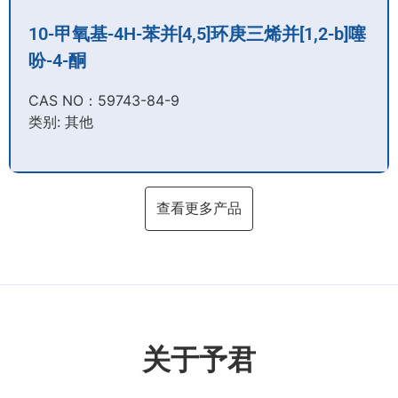
10-甲氧基-4H-苯并[4,5]环庚三烯并[1,2-b]噻
吩-4-酮
CAS NO：59743-84-9​
类别: 其他
查看更多产品
关于予君