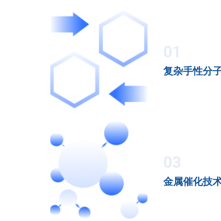
01
复杂手性分
03
金属催化技