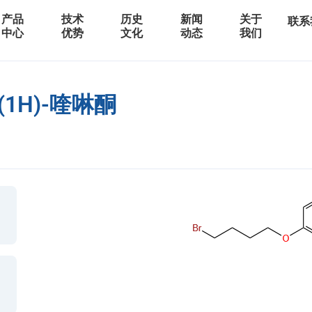
产品
技术
历史
新闻
关于
联系
中心
优势
文化
动态
我们
2(1H)-喹啉酮