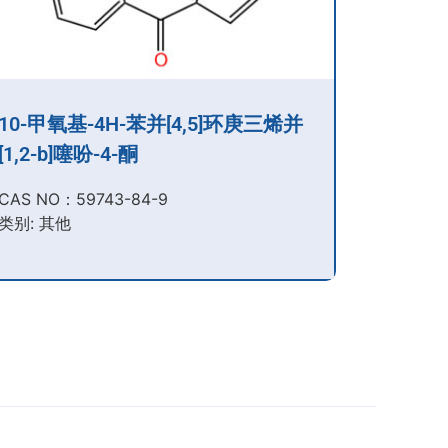
10-甲氧基-4H-苯并[4,5]环庚三烯并
[1,2-b]噻吩-4-酮
CAS NO：59743-84-9​
类别: 其他