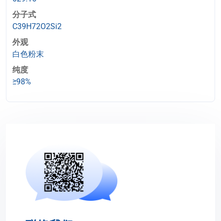
分子式
C39H72O2Si2
外观
白色粉末
纯度
≥98%