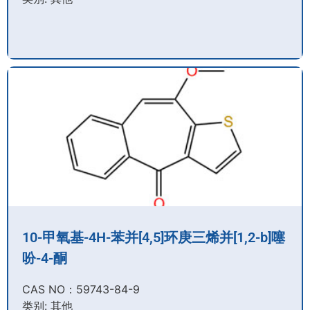
10-甲氧基-4H-苯并[4,5]环庚三烯并[1,2-b]噻
吩-4-酮
CAS NO：59743-84-9​
类别: 其他