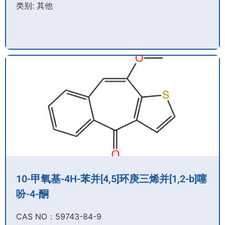
类别: 其他
10-甲氧基-4H-苯并[4,5]环庚三烯并[1,2-b]噻
吩-4-酮
CAS NO：59743-84-9​