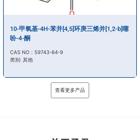
10-甲氧基-4H-苯并[4,5]环庚三烯并[1,2-b]噻
吩-4-酮
CAS NO：59743-84-9​
类别: 其他
查看更多产品