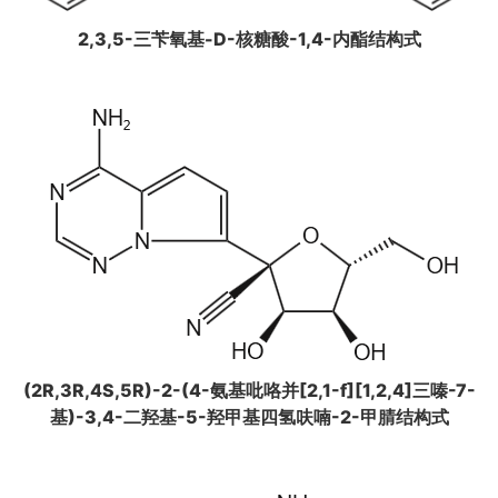
2,3,5-三苄氧基-D-核糖酸-1,4-内酯结构式
(2R,3R,4S,5R)-2-(4-氨基吡咯并[2,1-f][1,2,4]三嗪-7-
基)-3,4-二羟基-5-羟甲基四氢呋喃-2-甲腈结构式