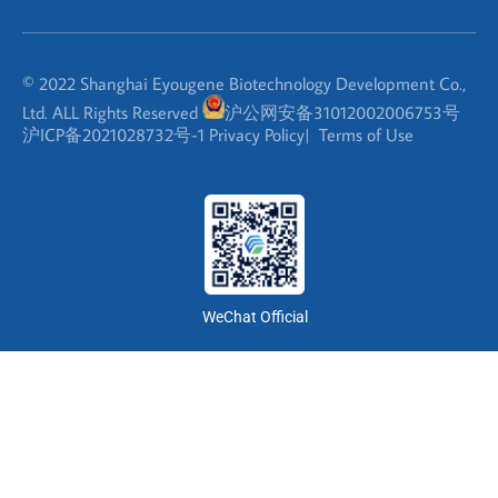
© 2022 Shanghai Eyougene Biotechnology Development Co.,
Ltd. ALL Rights Reserved
沪公网安备31012002006753号
沪ICP备2021028732号-1
Privacy Policy
|
Terms of Use
WeChat Official