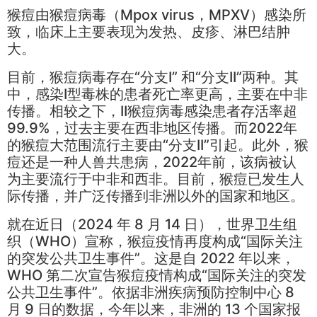
猴痘由
猴痘病毒
（Mpox virus，MPXV）感染所
致，临床上主要表现为发热、皮疹、
淋巴结肿
大
。
目前，猴痘病毒存在“分支I” 和“分支II”两种。其
中，感染I型毒株的患者死亡率更高，主要在中非
传播。相较之下，II猴痘病毒感染患者存活率超
99.9%，过去主要在西非地区传播。而2022年
的猴痘大范围流行主要由“分支II”引起。此外，猴
痘还是一种人兽共患病，2022年前，该病被认
为主要流行于中非和西非。目前，猴痘已发生人
际传播，并广泛传播到非洲以外的国家和地区。
就在近日（2024 年 8 月 14 日），世界卫生组
织（WHO）宣称，猴痘疫情再度构成“国际关注
的突发公共卫生事件”。这是自 2022 年以来，
WHO 第二次宣告猴痘疫情构成“国际关注的突发
公共卫生事件”。依据非洲疾病预防控制中心 8
月 9 日的数据，今年以来，非洲的 13 个国家报